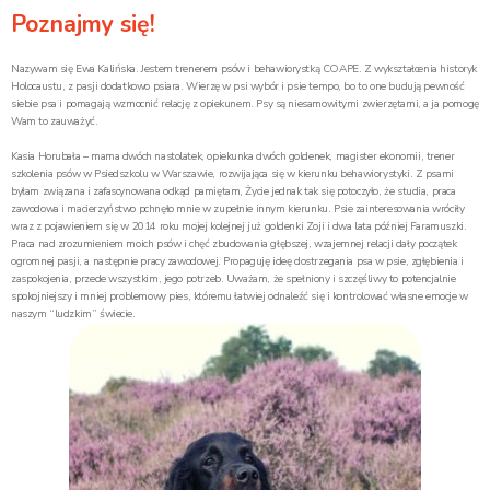
Poznajmy się!
Nazywam się Ewa Kalińska. Jestem trenerem psów i behawiorystką COAPE. Z wykształcenia historyk
Holocaustu, z pasji dodatkowo psiara. Wierzę w psi wybór i psie tempo, bo to one budują pewność
siebie psa i pomagają wzmocnić relację z opiekunem. Psy są niesamowitymi zwierzętami, a ja pomogę
Wam to zauważyć.
Kasia Horubała – mama dwóch nastolatek, opiekunka dwóch goldenek, magister ekonomii, trener
szkolenia psów w Psiedszkolu w Warszawie, rozwijająca się w kierunku behawiorystyki. Z psami
byłam związana i zafascynowana odkąd pamiętam, Życie jednak tak się potoczyło, że studia, praca
zawodowa i macierzyństwo pchnęło mnie w zupełnie innym kierunku. Psie zainteresowania wróciły
wraz z pojawieniem się w 2014 roku mojej kolejnej już goldenki Zoji i dwa lata później Faramuszki.
Praca nad zrozumieniem moich psów i chęć zbudowania głębszej, wzajemnej relacji dały początek
ogromnej pasji, a następnie pracy zawodowej. Propaguję ideę dostrzegania psa w psie, zgłębienia i
zaspokojenia, przede wszystkim, jego potrzeb. Uważam, że spełniony i szczęśliwy to potencjalnie
spokojniejszy i mniej problemowy pies, któremu łatwiej odnaleźć się i kontrolować własne emocje w
naszym “ludzkim” świecie.