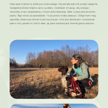
Moje serce mięknie na widok psa myśliwskiego. Nie potrafię koło nich przejść obojętnie.
Szczególnie bliskie mojemu sercu są setery. Uwielbiam ich pasję, siłę, energię i
niezwykłą, wręcz niespotykaną u innych psów ekspresję. Seter w pracy jest po prostu
piękny. Tego nie da się opowiedzieć – to po prostu trzeba zobaczyć. Odkąd mam moją
spanielkę, obserwuję również to jak ona pracuje. I choć jest płochaczem i przeczesuje
pole w inny sposób niż robi to seter, jej praca węchowa jest również godna podziwu.