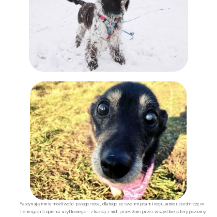
Fascynują mnie możliwości psiego nosa, dlatego ze swoimi psami regularnie uczestniczę w
treningach tropienia użytkowego – z każdą z nich przeszłam przez wszystkie cztery poziomy