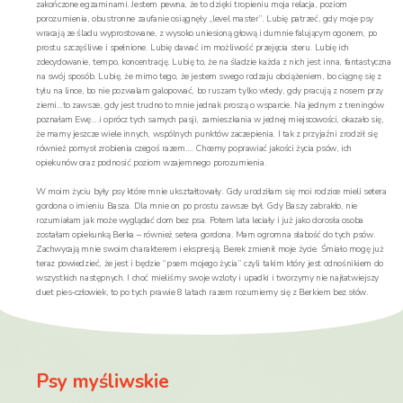
zakończone egzaminami. Jestem pewna, że to dzięki tropieniu moja relacja, poziom
porozumienia, obustronne zaufanie osiągnęły „level master”. Lubię patrzeć, gdy moje psy
wracają ze śladu wyprostowane, z wysoko uniesioną głową i dumnie falującym ogonem, po
prostu szczęśliwe i spełnione. Lubię dawać im możliwość przejęcia steru. Lubię ich
zdecydowanie, tempo, koncentrację. Lubię to, że na śladzie każda z nich jest inna, fantastyczna
na swój sposób. Lubię, że mimo tego, że jestem swego rodzaju obciążeniem, bo ciągnę się z
tyłu na lince, bo nie pozwalam galopować, bo ruszam tylko wtedy, gdy pracują z nosem przy
ziemi…to zawsze, gdy jest trudno to mnie jednak proszą o wsparcie. Na jednym z treningów
poznałam Ewę….i oprócz tych samych pasji, zamieszkania w jednej miejscowości, okazało się,
że mamy jeszcze wiele innych, wspólnych punktów zaczepienia. I tak z przyjaźni zrodził się
również pomysł zrobienia czegoś razem…. Chcemy poprawiać jakości życia psów, ich
opiekunów oraz podnosić poziom wzajemnego porozumienia.
W moim życiu były psy które mnie ukształtowały. Gdy urodziłam się moi rodzice mieli setera
gordona o imieniu Basza. Dla mnie on po prostu zawsze był. Gdy Baszy zabrakło, nie
rozumiałam jak może wyglądać dom bez psa. Potem lata leciały i już jako dorosła osoba
zostałam opiekunką Berka – również setera gordona. Mam ogromna słabość do tych psów.
Zachwycają mnie swoim charakterem i ekspresją. Berek zmienił moje życie. Śmiało mogę już
teraz powiedzieć, że jest i będzie “psem mojego życia” czyli takim który jest odnośnikiem do
wszystkich następnych. I choć mieliśmy swoje wzloty i upadki i tworzymy nie najłatwiejszy
duet pies-człowiek, to po tych prawie 8 latach razem rozumiemy się z Berkiem bez słów.
Psy myśliwskie